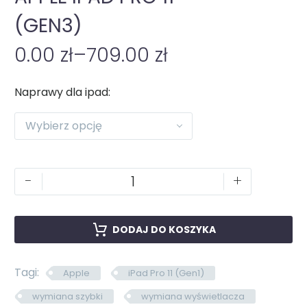
(GEN3)
0.00
zł
–
709.00
zł
Naprawy dla ipad
Wybierz opcję
-
+
DODAJ DO KOSZYKA
Tagi:
Apple
iPad Pro 11 (Gen1)
wymiana szybki
wymiana wyświetlacza