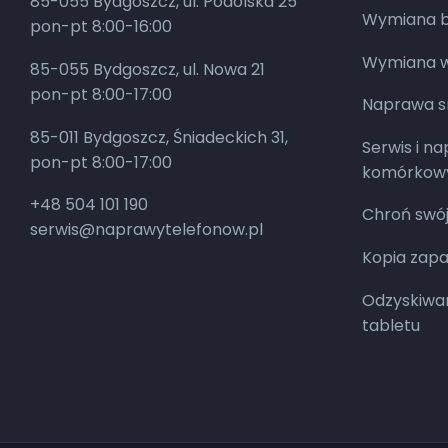
85-055 Bydgoszcz, ul. Podolska 25
Wymiana ba
pon-pt 8:00-16:00
Wymiana w
85-055 Bydgoszcz, ul. Nowa 21
pon-pt 8:00-17:00
Naprawa 
85-011 Bydgoszcz, Śniadeckich 31,
Serwis i n
pon-pt 8:00-17:00
komórkow
+48 504 101 190
Chroń swój
serwis@naprawytelefonow.pl
Kopia zap
Odzyskiwan
tabletu