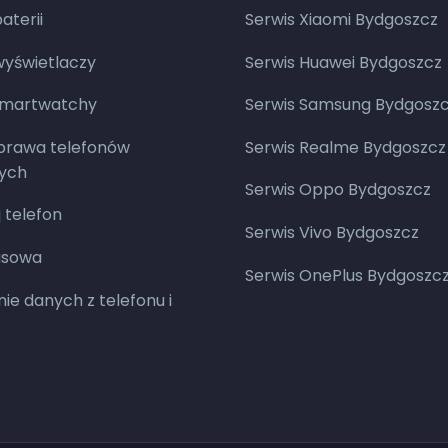
terii
Serwis Xiaomi Bydgoszcz
yświetlaczy
Serwis Huawei Bydgoszcz
smartwatchy
Serwis Samsung Bydgosz
aprawa telefonów
Serwis Realme Bydgoszcz
ych
Serwis Oppo Bydgoszcz
 telefon
Serwis Vivo Bydgoszcz
asowa
Serwis OnePlus Bydgoszc
ie danych z telefonu i