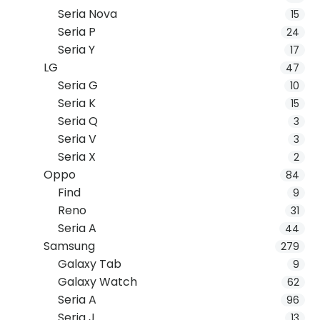
Seria Nova
15
Seria P
24
Seria Y
17
LG
47
Seria G
10
Seria K
15
Seria Q
3
Seria V
3
Seria X
2
Oppo
84
Find
9
Reno
31
Seria A
44
Samsung
279
Galaxy Tab
9
Galaxy Watch
62
Seria A
96
Seria J
13