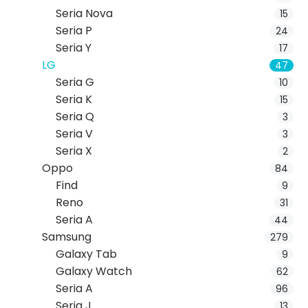
Seria Nova
15
Seria P
24
Seria Y
17
LG
47
Seria G
10
Seria K
15
Seria Q
3
Seria V
3
Seria X
2
Oppo
84
Find
9
Reno
31
Seria A
44
Samsung
279
Galaxy Tab
9
Galaxy Watch
62
Seria A
96
Seria J
13