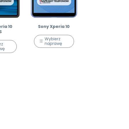
ria 10
Sony Xperia 10
S
Wybierz
naprawę
rz
wę