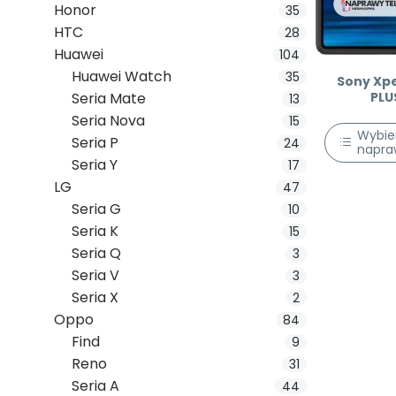
Honor
35
HTC
28
Huawei
104
Huawei Watch
35
Sony Xpe
PLU
Seria Mate
13
Seria Nova
15
Wybie
Seria P
24
napra
Seria Y
17
LG
47
Seria G
10
Seria K
15
Seria Q
3
Seria V
3
Seria X
2
Oppo
84
Find
9
Reno
31
Seria A
44