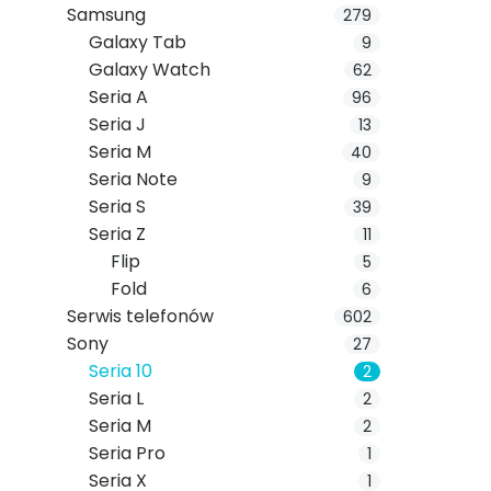
Samsung
279
Galaxy Tab
9
Galaxy Watch
62
Seria A
96
Seria J
13
Seria M
40
Seria Note
9
Seria S
39
Seria Z
11
Flip
5
Fold
6
Serwis telefonów
602
Sony
27
Seria 10
2
Seria L
2
Seria M
2
Seria Pro
1
Seria X
1