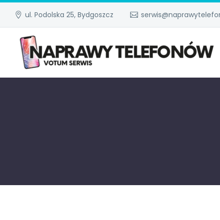
ul. Podolska 25, Bydgoszcz
serwis@naprawytelefo