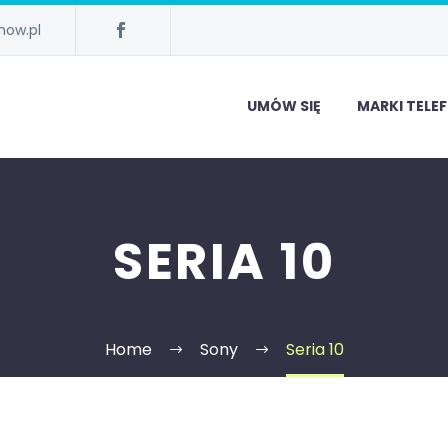
now.pl
UMÓW SIĘ
MARKI TEL
SERIA 10
Home
Sony
Seria 10