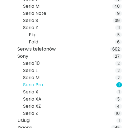
Seria M
40
Seria Note
9
Seria S
39
Seria Z
11
Flip
5
Fold
6
Serwis telefonów
602
Sony
27
Seria 10
2
Seria L
2
Seria M
2
Seria Pro
1
Seria X
1
Seria XA
5
Seria XZ
4
Seria Z
10
Usługi
1
Xiaomi
145