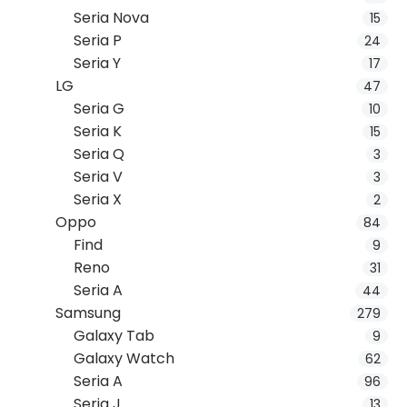
Seria Nova
15
Seria P
24
Seria Y
17
LG
47
Seria G
10
Seria K
15
Seria Q
3
Seria V
3
Seria X
2
Oppo
84
Find
9
Reno
31
Seria A
44
Samsung
279
Galaxy Tab
9
Galaxy Watch
62
Seria A
96
Seria J
13