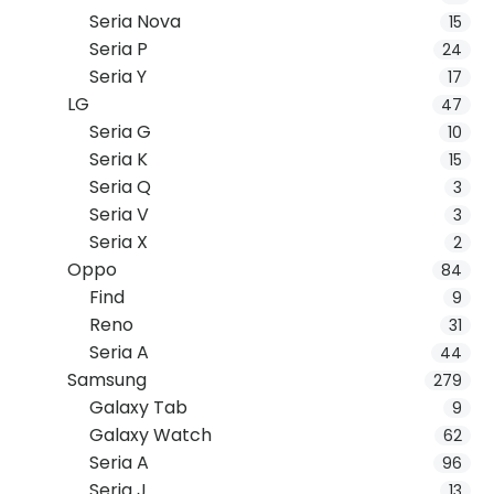
Seria Nova
15
Seria P
24
Seria Y
17
LG
47
Seria G
10
Seria K
15
Seria Q
3
Seria V
3
Seria X
2
Oppo
84
Find
9
Reno
31
Seria A
44
Samsung
279
Galaxy Tab
9
Galaxy Watch
62
Seria A
96
Seria J
13