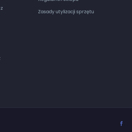
cz
Zasady utylizacji sprzętu
z