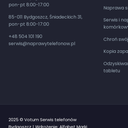
pon-pt 8:00-17:00
Naprawa 
85-011 Bydgoszcz, Śniadeckich 31,
Serwis i n
pon-pt 8:00-17:00
komórkow
+48 504 101 190
Chroń swój
serwis@naprawytelefonow.pl
Kopia zap
Odzyskiwan
tabletu
2025 © Votum Serwis telefonów
Bydgoszcz | Wdrożenie:
Alfabet Marki