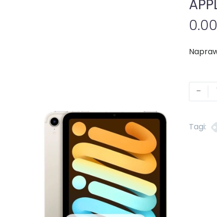
APPL
0.0
Napraw
-
Tagi: