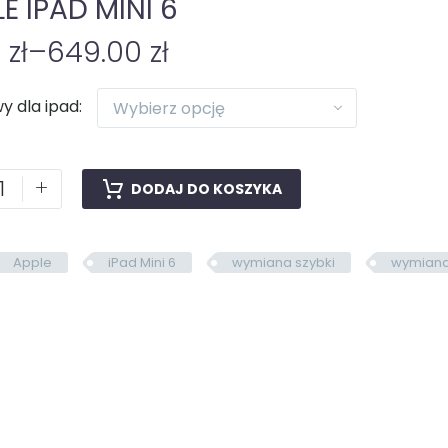
E IPAD MINI 6
0
zł
–
649.00
zł
y dla ipad
Wybierz opcję
+
DODAJ DO KOSZYKA
Apple
iPad Mini 6
wymiana szybki
wymiana