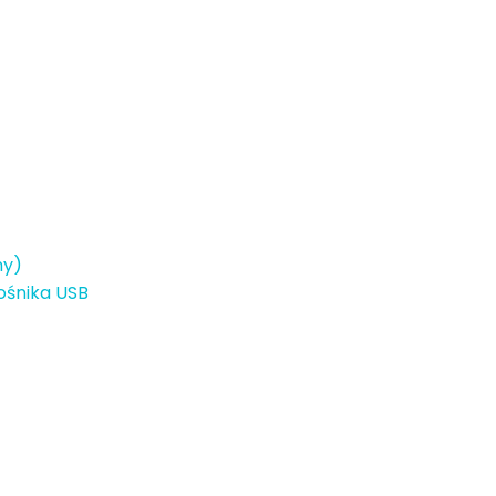
ny)
ośnika USB