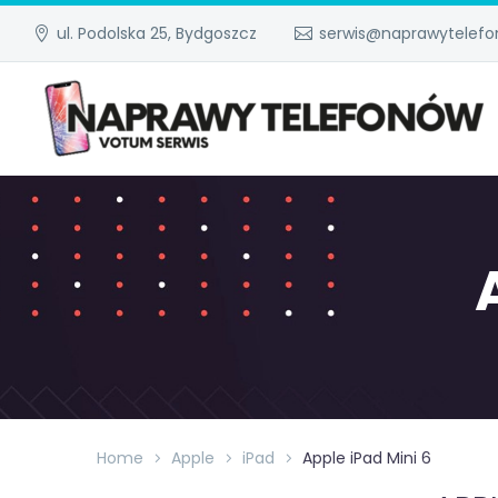
ul. Podolska 25, Bydgoszcz
serwis@naprawytelefo
Home
Apple
iPad
Apple iPad Mini 6