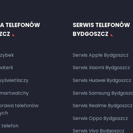
A TELEFONÓW
SERWIS TELEFONÓW
ZCZ
BYDGOSZCZ
zybek
Serwis Apple Bydgoszcz
terii
Serwis Xiaomi Bydgoszcz
yświetlaczy
Serwis Huawei Bydgoszcz
smartwatchy
Serwis Samsung Bydgosz
aprawa telefonów
Serwis Realme Bydgoszcz
ych
Serwis Oppo Bydgoszcz
 telefon
Serwis Vivo Bydgoszcz