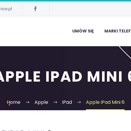
now.pl
UMÓW SIĘ
MARKI TEL
APPLE IPAD MINI 
Home
Apple
iPad
Apple iPad Mini 6