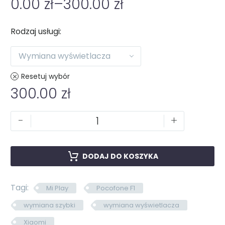
0.00
zł
–
300.00
zł
Rodzaj usługi
Wymiana wyświetlacza
Resetuj wybór
300.00
zł
-
+
DODAJ DO KOSZYKA
Tagi:
Mi Play
Pocofone F1
wymiana szybki
wymiana wyświetlacza
Xiaomi