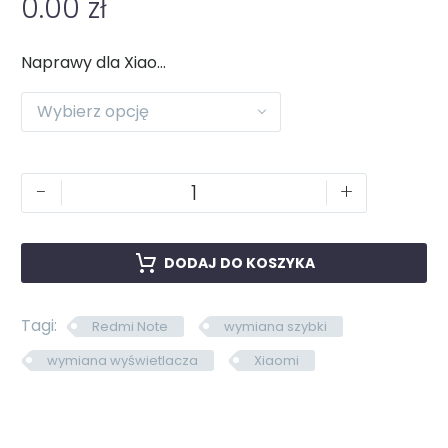
0.00
zł
Naprawy dla Xiaomi
Wybierz opcję
-
+
DODAJ DO KOSZYKA
Tagi:
Redmi Note
wymiana szybki
wymiana wyświetlacza
Xiaomi