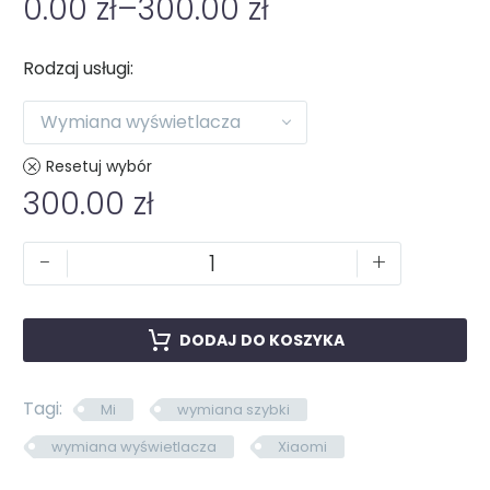
0.00
zł
–
300.00
zł
Rodzaj usługi
Wymiana wyświetlacza
Resetuj wybór
300.00
zł
-
+
DODAJ DO KOSZYKA
Tagi:
Mi
wymiana szybki
wymiana wyświetlacza
Xiaomi