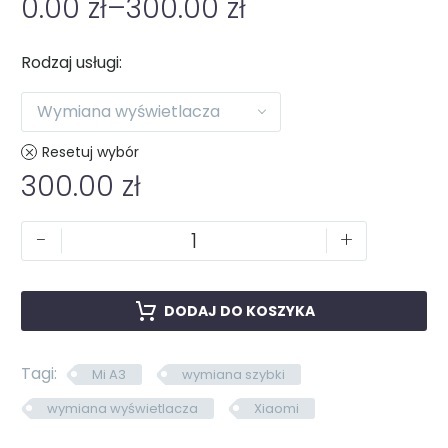
0.00
zł
–
300.00
zł
Rodzaj usługi
Wymiana wyświetlacza
Resetuj wybór
300.00
zł
-
+
DODAJ DO KOSZYKA
Tagi:
Mi A3
wymiana szybki
wymiana wyświetlacza
Xiaomi