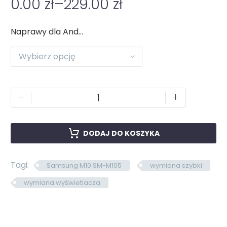
0.00
zł
–
229.00
zł
Naprawy dla Android
Wybierz opcję
-
+
DODAJ DO KOSZYKA
Tagi:
Samsung M10 SM-M105
wymiana szybki
wymiana wyświetlacza