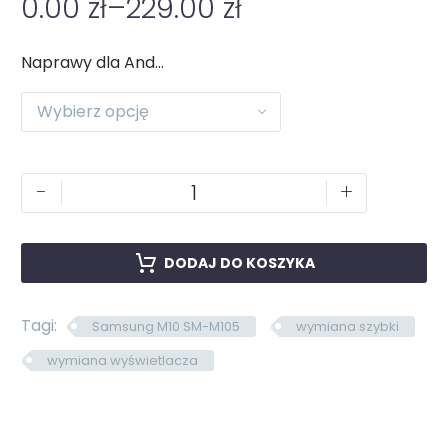
0.00
zł
–
229.00
zł
Naprawy dla Android
Wybierz opcję
-
+
DODAJ DO KOSZYKA
Tagi:
Samsung M10 SM-M105
wymiana szybki
wymiana wyświetlacza