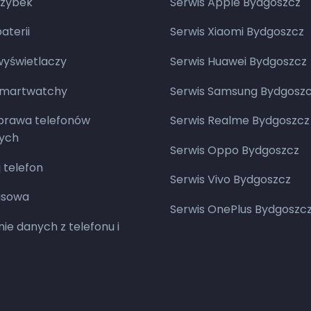
zybek
Serwis Apple Bydgoszcz
terii
Serwis Xiaomi Bydgoszcz
yświetlaczy
Serwis Huawei Bydgoszcz
smartwatchy
Serwis Samsung Bydgosz
aprawa telefonów
Serwis Realme Bydgoszcz
ych
Serwis Oppo Bydgoszcz
 telefon
Serwis Vivo Bydgoszcz
asowa
Serwis OnePlus Bydgoszc
ie danych z telefonu i