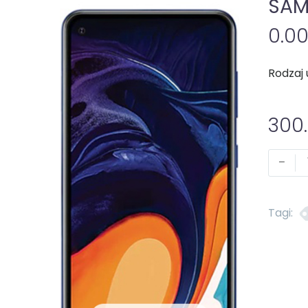
SAM
0.0
Rodzaj 
300
-
Tagi: