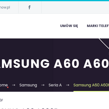
now.pl
UMÓW SIĘ
MARKI TEL
AMSUNG A60 A60
ome
Samsung
Seria A
Samsung A60 A60
6F