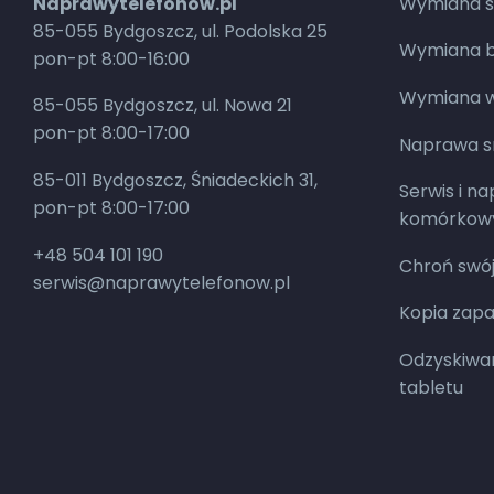
Naprawytelefonow.pl
Wymiana s
85-055 Bydgoszcz, ul. Podolska 25
Wymiana ba
pon-pt 8:00-16:00
Wymiana w
85-055 Bydgoszcz, ul. Nowa 21
pon-pt 8:00-17:00
Naprawa 
85-011 Bydgoszcz, Śniadeckich 31,
Serwis i n
pon-pt 8:00-17:00
komórkow
+48 504 101 190
Chroń swój
serwis@naprawytelefonow.pl
Kopia zap
Odzyskiwan
tabletu