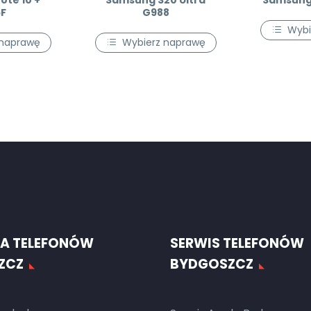
te 10 +
Samsung S20 Ultra
Samsung 
F
G988
Wybi
 naprawę
Wybierz naprawę
A TELEFONÓW
SERWIS TELEFONÓW
ZCZ
BYDGOSZCZ