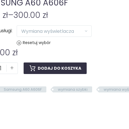
SUNG A60 A606F
0
zł
–
300.00
zł
usługi
Wymiana wyświetlacza
Resetuj wybór
.00
zł
+
DODAJ DO KOSZYKA
Samsung A60 A606F
wymiana szybki
wymiana wyś