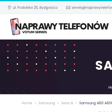
ul. Podolska 25, Bydgoszcz
serwis@naprawytelefo
S
H
Home
Samsung
Seria A
Samsung A60 A60