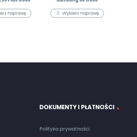
S9 Plus G965
Samsung S8 G950
erz naprawę
Wybierz naprawę
DOKUMENTY I PŁATNOŚCI
Polityka prywatności