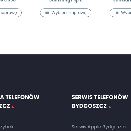
8 G950
Samsung Flip Z
Samsung
 naprawę
Wybierz naprawę
Wybi
A TELEFONÓW
SERWIS TELEFONÓW
ZCZ
BYDGOSZCZ
zybek
Serwis Apple Bydgoszcz