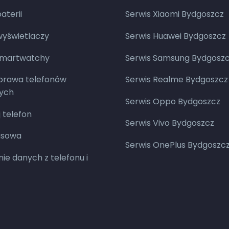
terii
Serwis Xiaomi Bydgoszcz
yświetlaczy
Serwis Huawei Bydgoszcz
smartwatchy
Serwis Samsung Bydgosz
aprawa telefonów
Serwis Realme Bydgoszcz
ych
Serwis Oppo Bydgoszcz
 telefon
Serwis Vivo Bydgoszcz
asowa
Serwis OnePlus Bydgoszc
ie danych z telefonu i