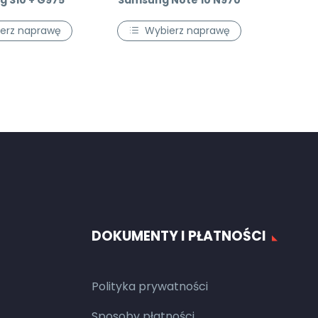
 S10 + G975
Samsung Note 10 N970
erz naprawę
Wybierz naprawę
DOKUMENTY I PŁATNOŚCI
Polityka prywatności
Sposoby płatności