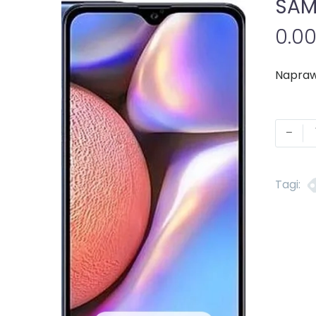
SAM
0.0
-
Tagi: