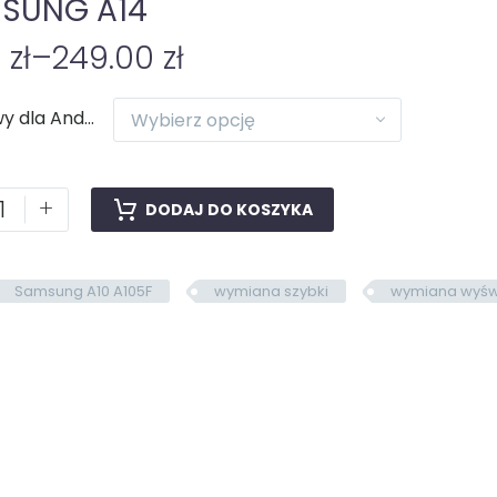
SUNG A14
0
zł
–
249.00
zł
Naprawy dla Android
Wybierz opcję
+
DODAJ DO KOSZYKA
Samsung A10 A105F
wymiana szybki
wymiana wyśw