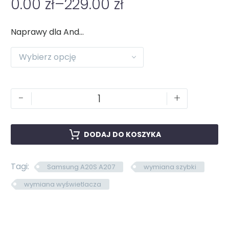
0.00
zł
–
229.00
zł
Naprawy dla Android
Wybierz opcję
-
+
DODAJ DO KOSZYKA
Tagi:
Samsung A20S A207
wymiana szybki
wymiana wyświetlacza