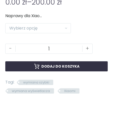
0.00
zł
–
200.00
zł
Naprawy dla Xiaomi
Wybierz opcję
-
+
DODAJ DO KOSZYKA
Tagi:
wymiana szybki
wymiana wyświetlacza
Xiaomi