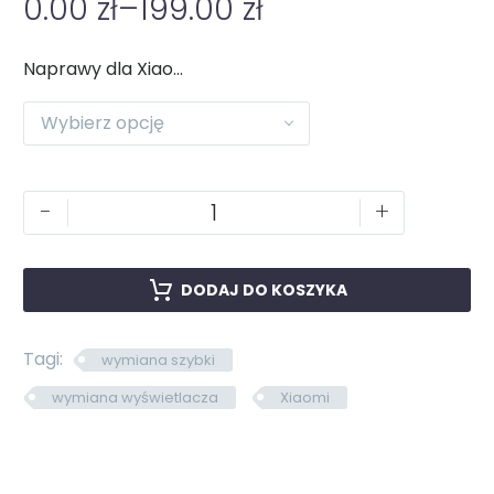
0.00
zł
–
199.00
zł
Naprawy dla Xiaomi
Wybierz opcję
-
+
DODAJ DO KOSZYKA
Tagi:
wymiana szybki
wymiana wyświetlacza
Xiaomi