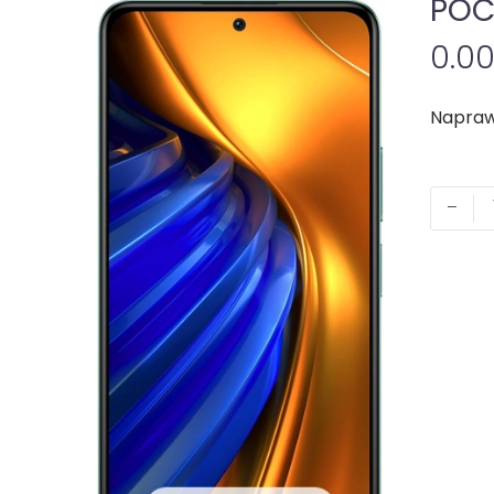
POC
0.0
-