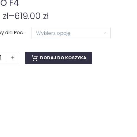
O F4
0
zł
–
619.00
zł
Naprawy dla Poco
Wybierz opcję
+
DODAJ DO KOSZYKA