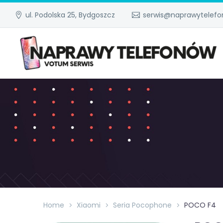
ul. Podolska 25, Bydgoszcz
serwis@naprawytelefo
Home
Xiaomi
Seria Pocophone
POCO F4