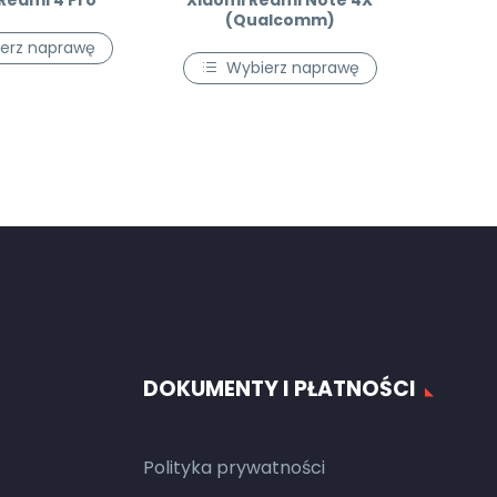
Redmi 4 Pro
Xiaomi Redmi Note 4X
(Qualcomm)
erz naprawę
Wybierz naprawę
DOKUMENTY I PŁATNOŚCI
Polityka prywatności