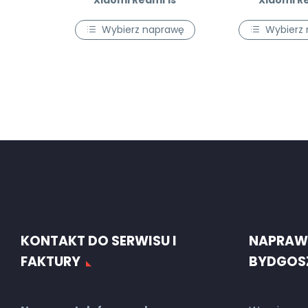
Xiaomi Redmi 1s
Xiaomi R
Wybierz naprawę
Wybierz
KONTAKT DO SERWISU I
NAPRAW
FAKTURY
BYDGOS