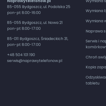
Naprawytelefonow.pl
Wymiana s
85-055 Bydgoszcz, ul. Podolska 25
Wymiana ba
pon-pt 8:00-16:00
Wymiana w
85-055 Bydgoszcz, ul. Nowa 21
pon-pt 8:00-17:00
Naprawa 
85-011 Bydgoszcz, Śniadeckich 31,
Serwis i n
pon-pt 8:00-17:00
komórkow
+48 504 101 190
Chroń swój
serwis@naprawytelefonow.pl
Kopia zap
Odzyskiwan
tabletu