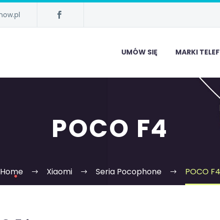
now.pl
UMÓW SIĘ
MARKI TEL
POCO F4
Home
Xiaomi
Seria Pocophone
POCO F