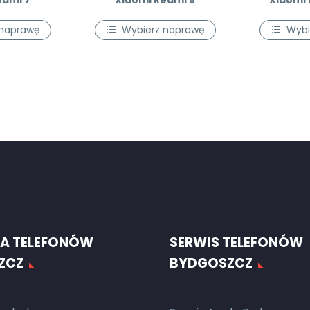
edmi 7
Xiaomi Redmi 8
Xiaomi 
 naprawę
Wybierz naprawę
Wybi
A TELEFONÓW
SERWIS TELEFONÓW
ZCZ
BYDGOSZCZ