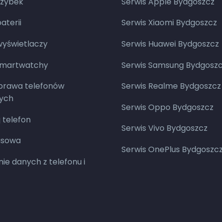
zybek
Serwis Apple Bydgoszcz
terii
Serwis Xiaomi Bydgoszcz
yświetlaczy
Serwis Huawei Bydgoszcz
smartwatchy
Serwis Samsung Bydgosz
aprawa telefonów
Serwis Realme Bydgoszcz
ych
Serwis Oppo Bydgoszcz
 telefon
Serwis Vivo Bydgoszcz
asowa
Serwis OnePlus Bydgoszc
ie danych z telefonu i