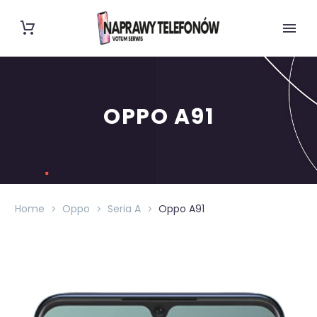
OPPO A91
Home
Oppo
Seria A
Oppo A91