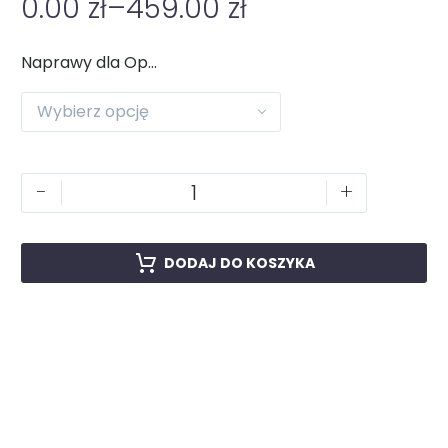
0.00
zł
–
459.00
zł
Naprawy dla Oppo
Wybierz opcję
-
+
DODAJ DO KOSZYKA