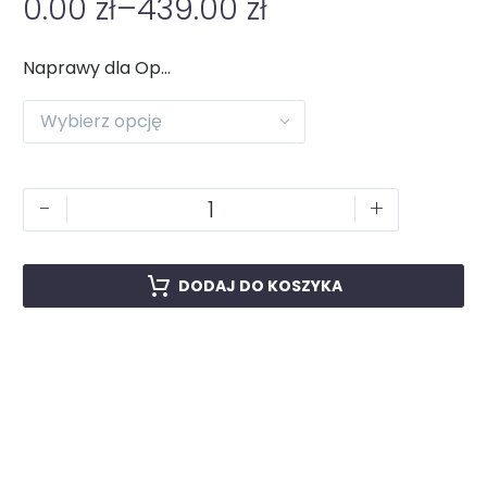
0.00
zł
–
439.00
zł
Naprawy dla Oppo
Wybierz opcję
-
+
DODAJ DO KOSZYKA