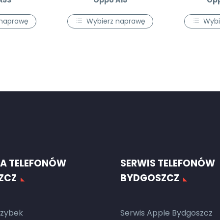
A53
Oppo A15
Op
 naprawę
Wybierz naprawę
Wybi
A TELEFONÓW
SERWIS TELEFONÓW
ZCZ
BYDGOSZCZ
zybek
Serwis Apple Bydgoszcz