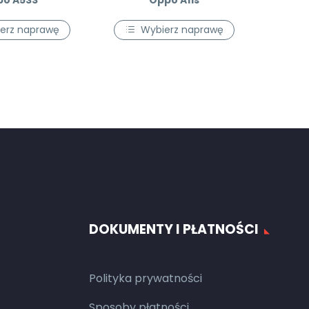
po A53S
Oppo A11s
erz naprawę
Wybierz naprawę
DOKUMENTY I PŁATNOŚCI
Polityka prywatności
Sposoby płatności