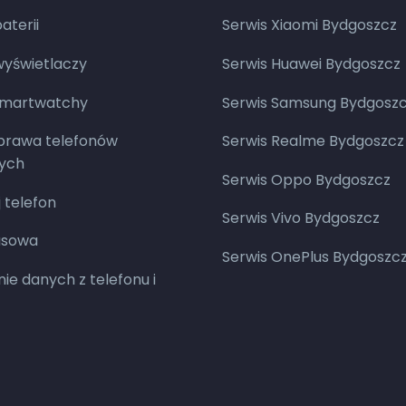
terii
Serwis Xiaomi Bydgoszcz
yświetlaczy
Serwis Huawei Bydgoszcz
smartwatchy
Serwis Samsung Bydgosz
aprawa telefonów
Serwis Realme Bydgoszcz
ych
Serwis Oppo Bydgoszcz
 telefon
Serwis Vivo Bydgoszcz
asowa
Serwis OnePlus Bydgoszc
ie danych z telefonu i