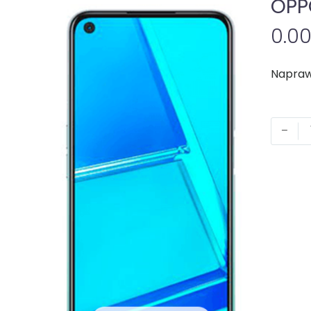
OPP
0.0
-