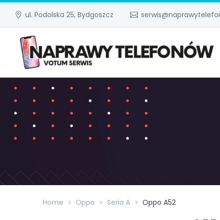
ul. Podolska 25, Bydgoszcz
serwis@naprawytelefo
Home
Oppo
Seria A
Oppo A52