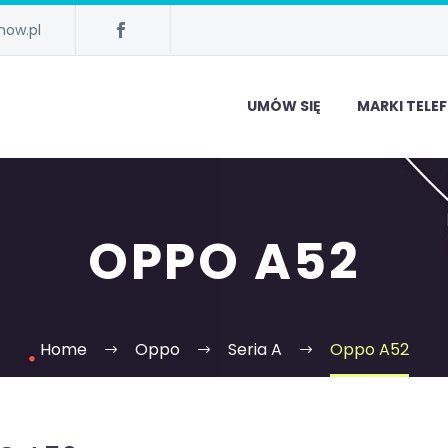
now.pl
UMÓW SIĘ
MARKI TEL
OPPO A52
Home
Oppo
Seria A
Oppo A52