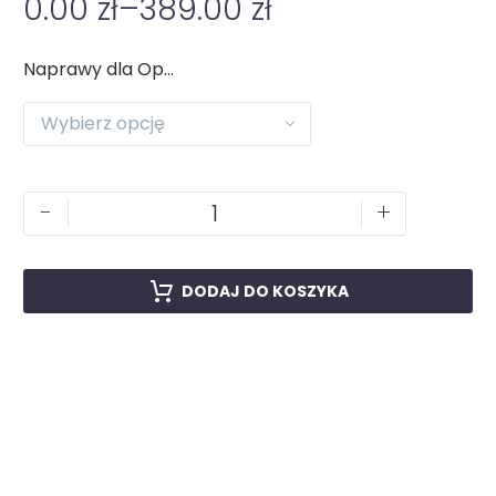
0.00
zł
–
389.00
zł
Naprawy dla Oppo
Wybierz opcję
-
+
DODAJ DO KOSZYKA