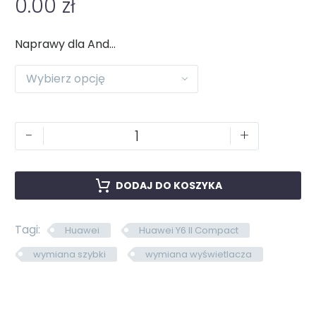
0.00
zł
Naprawy dla Android
Wybierz opcję
-
+
DODAJ DO KOSZYKA
Tagi:
Huawei
Huawei Y6 II Compact
wymiana szybki
wymiana wyświetlacza