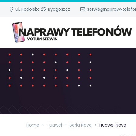
ul. Podolska 25, Bydgoszcz
serwis@naprawytelefo
Home
Huawei
Seria Nova
Huawei Nova