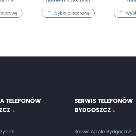
30 Pro
Huawei P9 Lite mini
Hua
 naprawę
Wybierz naprawę
Wybi
A TELEFONÓW
SERWIS TELEFONÓW
ZCZ
BYDGOSZCZ
zybek
Serwis Apple Bydgoszcz