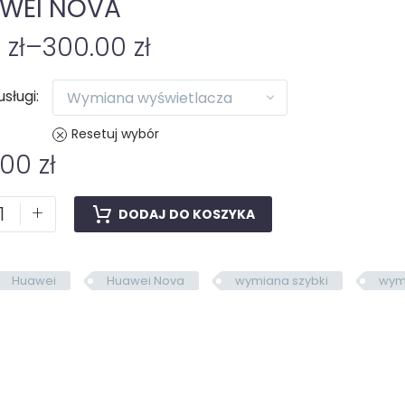
WEI NOVA
0
zł
–
300.00
zł
usługi
Wymiana wyświetlacza
Resetuj wybór
.00
zł
+
DODAJ DO KOSZYKA
Huawei
Huawei Nova
wymiana szybki
wym