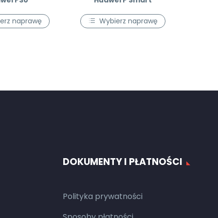
wei P30
Huawei P Smart
erz naprawę
Wybierz naprawę
DOKUMENTY I PŁATNOŚCI
Polityka prywatności
Sposoby płatności