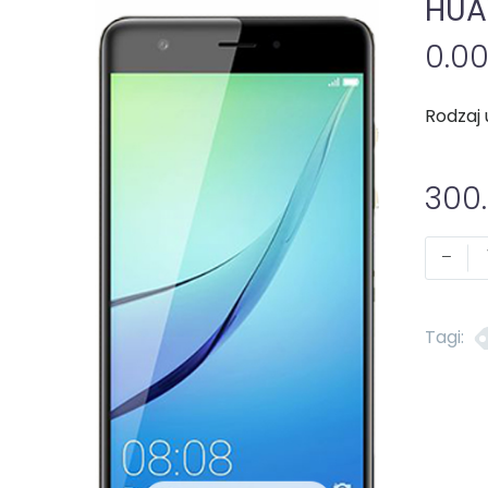
HUA
0.0
Rodzaj 
300
-
Tagi: