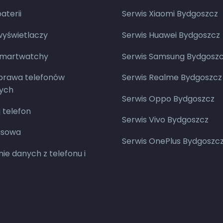
terii
Serwis Xiaomi Bydgoszcz
yświetlaczy
Serwis Huawei Bydgoszcz
smartwatchy
Serwis Samsung Bydgosz
aprawa telefonów
Serwis Realme Bydgoszcz
ych
Serwis Oppo Bydgoszcz
 telefon
Serwis Vivo Bydgoszcz
asowa
Serwis OnePlus Bydgoszc
ie danych z telefonu i