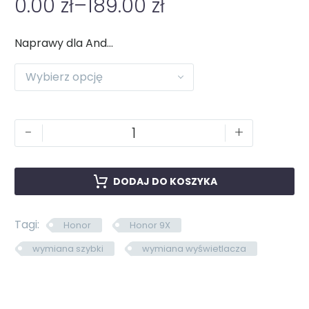
0.00
zł
–
189.00
zł
Naprawy dla Android
Wybierz opcję
-
+
DODAJ DO KOSZYKA
Tagi:
Honor
Honor 9X
wymiana szybki
wymiana wyświetlacza