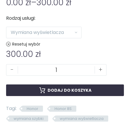
0.00
zł
–
300.00
zł
Rodzaj usługi
Wymiana wyświetlacza
Resetuj wybór
300.00
zł
-
+
DODAJ DO KOSZYKA
Tagi:
Honor
Honor 8S
wymiana szybki
wymiana wyświetlacza