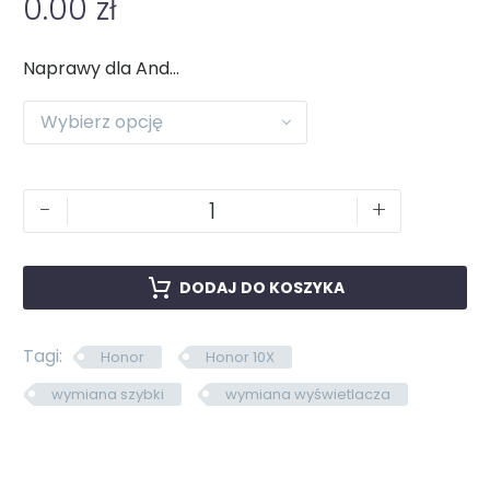
0.00
zł
Naprawy dla Android
Wybierz opcję
-
+
DODAJ DO KOSZYKA
Tagi:
Honor
Honor 10X
wymiana szybki
wymiana wyświetlacza