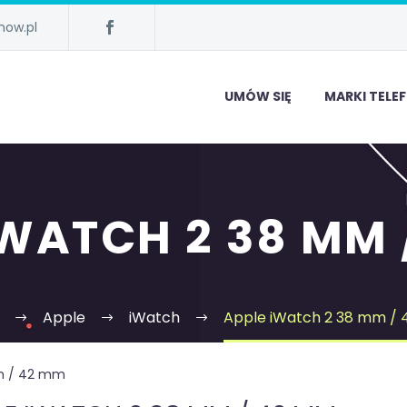
now.pl
UMÓW SIĘ
MARKI TEL
IWATCH 2 38 MM 
Apple
iWatch
Apple iWatch 2 38 mm /
m / 42 mm