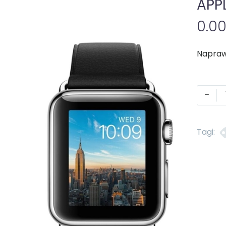
APP
0.0
-
Tagi: