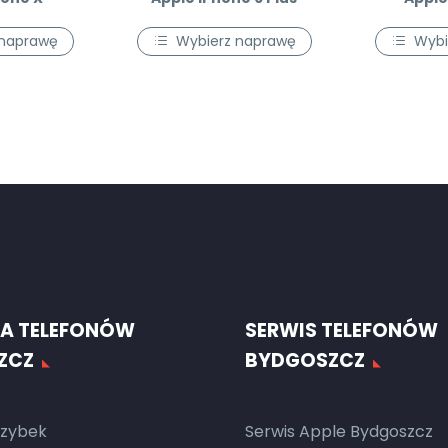
 naprawę
Wybierz naprawę
Wybi
A TELEFONÓW
SERWIS TELEFONÓW
ZCZ
BYDGOSZCZ
zybek
Serwis Apple Bydgoszcz