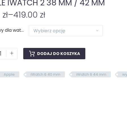
LE IWATCH 2 38 MM / 42 MM
0
zł
–
419.00
zł
Naprawy dla watch
Wybierz opcję
+
DODAJ DO KOSZYKA
Apple
iWatch 6 40 mm
iWatch 6 44 mm
wy