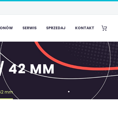
EFONÓW
SERWIS
SPRZEDAJ
KONTAKT
/ 42 MM
 42 mm