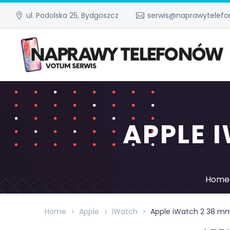
ul. Podolska 25, Bydgoszcz
serwis@naprawytelefo
APPLE 
Home
Home
Apple
iWatch
Apple iWatch 2 38 m