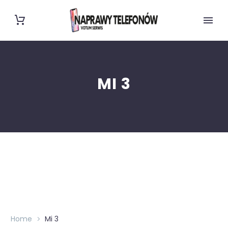
MI 3
Home
Mi 3